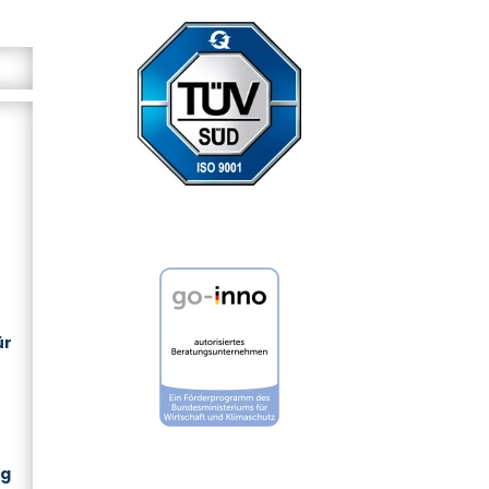
ür
rg