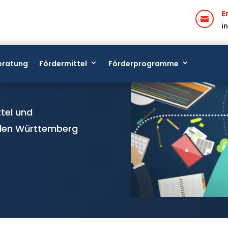
E

i
den
eratung
Fördermittel
Förderprogramme
tel und
den Württemberg