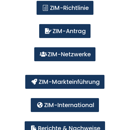
ZIM-Richtlinie
h
ZIM-Antrag

ZIM-Netzwerke

ZIM-Markteinführung

ZIM-International

Berichte & Nachweise
