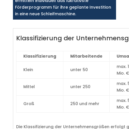
ermitteln individuell das lukrativste
Förderprogramm für ihre geplante Investition
in eine neue Schleifmaschine.
Klassifizierung der Unternehmens
Klassifizierung
Mitarbeitende
Umsa
max. 
Klein
unter 50
Mio. 
max. 
Mittel
unter 250
Mio. 
max. 
Groß
250 und mehr
Mio. 
Die Klassifizierung der Unternehmensgrößen erfolgt 